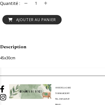
Quantité :
AJOUTER AU PANIER
Description
45x30cm

1 RUE DE LA GARE
71110 MARCIGNY

TEL : 03.85.24.91.09
EMAIL :
[EMAIL PROTECTED]