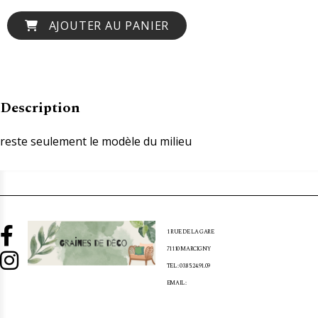
AJOUTER AU PANIER
Description
reste seulement le modèle du milieu

1 RUE DE LA GARE
71110 MARCIGNY

TEL : 03.85.24.91.09
EMAIL :
[EMAIL PROTECTED]