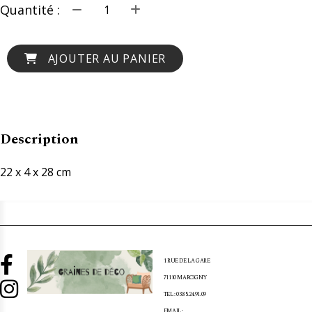
Quantité :
AJOUTER AU PANIER
Description
22 x 4 x 28 cm

1 RUE DE LA GARE
71110 MARCIGNY

TEL : 03.85.24.91.09
EMAIL :
[EMAIL PROTECTED]