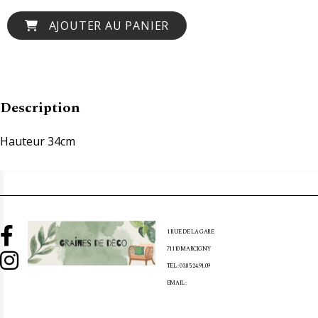
AJOUTER AU PANIER
Description
Hauteur 34cm

1 RUE DE LA GARE
71110 MARCIGNY

TEL : 03.85.24.91.09
EMAIL :
[EMAIL PROTECTED]