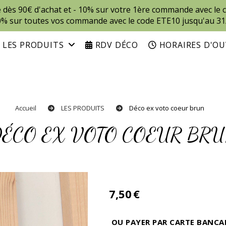
te dès 90€ d'achat et - 10% sur votre 1ère commande avec l
0% sur toutes vos commande avec le code ETE10 jusqu'au 31
LES PRODUITS
RDV DÉCO
HORAIRES D'O
Accueil
LES PRODUITS
Déco ex voto coeur brun
DÉCO EX VOTO COEUR BR
7,50
€
OU PAYER PAR CARTE BANCA